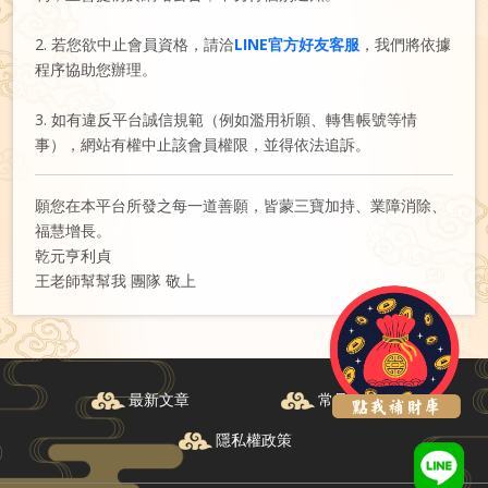
2. 若您欲中止會員資格，請洽
LINE官方好友客服
，我們將依據
程序協助您辦理。
3. 如有違反平台誠信規範（例如濫用祈願、轉售帳號等情
事），網站有權中止該會員權限，並得依法追訴。
願您在本平台所發之每一道善願，皆蒙三寶加持、業障消除、
福慧增長。
乾元亨利貞
王老師幫幫我 團隊 敬上
最新文章
常見問題
隱私權政策